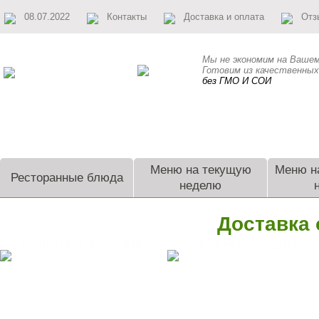
08.07.2022
Контакты
Доставка и оплата
Отз
Мы не экономим на Вашем
Готовим из качественных
без ГМО И СОИ
Питание экскурсионных групп
Обеды в
Меню на текущую
Меню н
Ресторанные блюда
неделю
Доставка
САЛАТЫ И ЗАКУСКИ
ПЕРВОЕ БЛЮДО